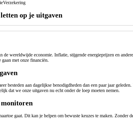
ie
Verzekering
letten op je uitgaven
in de wereldwijde economie. Inflatie, stijgende energieprijzen en and
e gaan met onze financiën.
tgaven
 besteden aan dagelijkse benodigdheden dan een paar jaar geleden. Di
elijk dat we onze uitgaven nu echt onder de loep moeten nemen.
e monitoren
d naartoe gaat. Dit kan je helpen om bewuste keuzes te maken. Zonder de