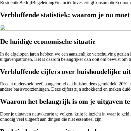
Residentie
Bedrijf
Begeleiding
Financiën
Investering
Consumptie
Econom
Verbluffende statistiek: waarom je nu moet 
De huidige economische situatie
In de afgelopen jaren hebben we een aanzienlijke verschuiving gezien 
uitgavenpatronen. Het is daarom belangrijker dan ooit om bewust om t
Verbluffende cijfers over huishoudelijke ui
Recent onderzoek heeft aangetoond dat huishoudens gemiddeld 20% meer
andere basisvoorzieningen. Deze cijfers zijn schokkend en maken duid
Waarom het belangrijk is om je uitgaven t
Door je uitgaven nauwkeurig te volgen, krijg je inzicht in waar je gel
onnodig veel uitgeeft aan dingen die niet essentieel zijn.